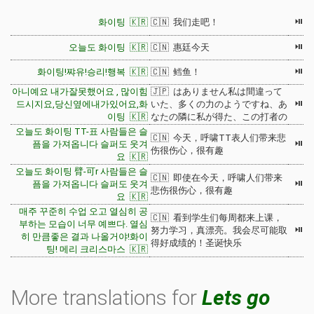
⏯
화이팅 🇰🇷
🇨🇳 我们走吧！
⏯
오늘도 화이팅 🇰🇷
🇨🇳 惠廷今天
⏯
화이팅!쨔유!승리!행복 🇰🇷
🇨🇳 鳕鱼！
아니예요 내가잘못했어요 , 많이힘
🇯🇵 はありません私は間違って
⏯
드시지요,당신옆에내가있어요,화
いた、多くの力のようですね、あ
이팅 🇰🇷
なたの隣に私が得た、この打者の
오늘도 화이팅 TT-표 사람들은 슬
🇨🇳 今天，呼啸TT表人们带来悲
⏯
픔을 가져옵니다 슬퍼도 웃겨
伤很伤心，很有趣
요 🇰🇷
오늘도 화이팅 臂-可r 사람들은 슬
🇨🇳 即使在今天，呼啸人们带来
⏯
픔을 가져옵니다 슬퍼도 웃겨
悲伤很伤心，很有趣
요 🇰🇷
매주 꾸준히 수업 오고 열심히 공
🇨🇳 看到学生们每周都来上课，
부하는 모습이 너무 예쁘다. 열심
⏯
努力学习，真漂亮。我会尽可能取
히 만큼좋은 결과 나올거야!화이
得好成绩的！圣诞快乐
팅! 메리 크리스마스 🇰🇷
More translations for
Lets go