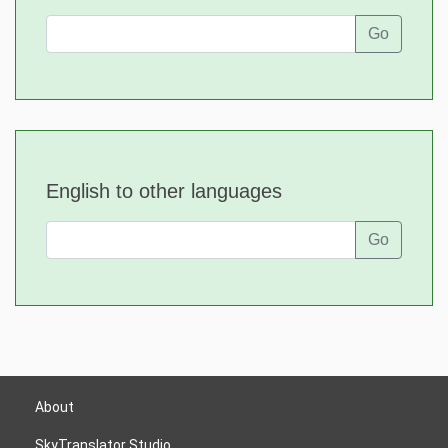
Go
English to other languages
Go
About
SkyTranslator Studio