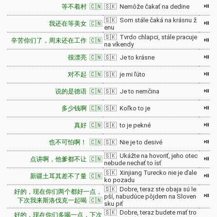
⏯
等不着村 🇨🇳
🇸🇰 Nemôže čakať na dedine
🇸🇰 Som stále čaká na krásnu ž
⏯
我还在等美女 🇨🇳
enu
🇸🇰 Tvrdo chlapci, stále pracuje
⏯
辛苦你们了，周末还在工作 🇨🇳
na víkendy
⏯
很漂亮 🇨🇳
🇸🇰 Je to krásne
⏯
对不起 🇨🇳
🇸🇰 je mi ľúto
⏯
说的是德语 🇨🇳
🇸🇰 Je to nemčina
⏯
多少钱啊 🇨🇳
🇸🇰 Koľko to je
⏯
真好 🇨🇳
🇸🇰 to je pekné
⏯
也不可怕啊！ 🇨🇳
🇸🇰 Nie je to desivé
🇸🇰 Ukážte na hovoriť, jeho otec
⏯
点讲啊，他爹都不让 🇨🇳
nebude nechať to ísť
🇸🇰 Xinjiang Turecko nie je ďale
⏯
新疆土耳其差不了量 🇨🇳
ko pozadu
🇸🇰 Dobre, teraz ste obaja sú le
好的，现在你们两个都好一点，
⏯
pší, nabudúce pôjdem na Sloven
下次我来斯洛伐克一起喝 🇨🇳
sku piť
🇸🇰 Dobre, teraz budete mať tro
好的，现在你们多喝一点，下次