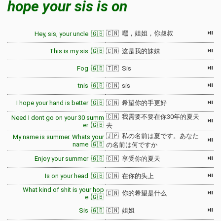
hope your sis is on
⏯
🇨🇳 嘿，姐姐，你叔叔
Hey, sis, your uncle 🇬🇧
⏯
This is my sis 🇬🇧
🇨🇳 这是我的妹妹
⏯
Fog 🇬🇧
🇹🇷 Sis
⏯
tnis 🇬🇧
🇨🇳 sis
⏯
I hope your hand is better 🇬🇧
🇨🇳 希望你的手更好
🇨🇳 我需要不要在你30年的夏天
Need I dont go on your 30 summ
⏯
er 🇬🇧
去
🇯🇵 私の名前は夏です。あなた
My name is summer. Whats your
⏯
name 🇬🇧
の名前は何ですか
⏯
Enjoy your summer 🇬🇧
🇨🇳 享受你的夏天
⏯
Is on your head 🇬🇧
🇨🇳 在你的头上
What kind of shit is your hop
⏯
🇨🇳 你的希望是什么
e 🇬🇧
⏯
Sis 🇬🇧
🇨🇳 姐姐